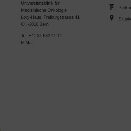
Universitätsklinik für
Parkmö
Medizinische Onkologie
Lory-Haus, Freiburgstrasse 41
Situat
CH-3010 Bern
Tel. +41 31 632 41 14
E-Mail