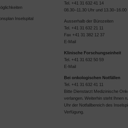
Tel. +41 31 632 41 14
glichkeiten
08.30–11.30 Uhr und 13.30–16.00
ionsplan Inselspital
Ausserhalb der Bürozeiten
Tel. +41 31 632 21 11
Fax +41 31 382 12 37
E-Mail
Klinische Forschungseinheit
Tel. +41 31 632 50 59
E-Mail
Bei onkologischen Notfällen
Tel. +41 31 632 41 11
Bitte Dienstarzt Medizinische Onk
verlangen. Weiterhin steht Ihnen 
Uhr der
Notfallbereich des Inselspi
Verfügung.