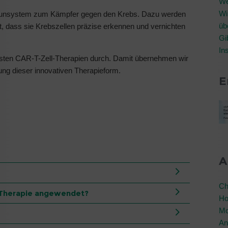
We
Wi
mmunsystem zum Kämpfer gegen den Krebs. Dazu werden
üb
t, dass sie Krebszellen präzise erkennen und vernichten
Gi
In
isten CAR-T-Zell-Therapien durch. Damit übernehmen wir
ung dieser innovativen Therapieform.
E
A
Ch
l-Therapie angewendet?
Ho
Mo
An