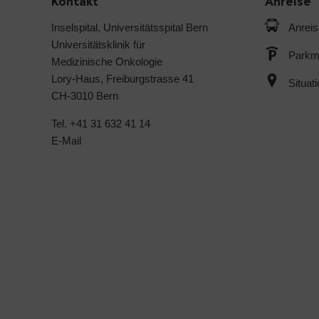
Kontakt
Anreise
Inselspital, Universitätsspital Bern
Anreis
Universitätsklinik für
Parkmö
Medizinische Onkologie
Lory-Haus, Freiburgstrasse 41
Situat
CH-3010 Bern
Tel. +41 31 632 41 14
E-Mail