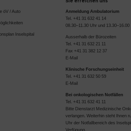
Sie erreichen uns
e öV / Auto
Anmeldung Ambulatorium
Tel. +41 31 632 41 14
glichkeiten
08.30–11.30 Uhr und 13.30–16.00
ionsplan Inselspital
Ausserhalb der Bürozeiten
Tel. +41 31 632 21 11
Fax +41 31 382 12 37
E-Mail
Klinische Forschungseinheit
Tel. +41 31 632 50 59
E-Mail
Bei onkologischen Notfällen
Tel. +41 31 632 41 11
Bitte Dienstarzt Medizinische Onk
verlangen. Weiterhin steht Ihnen 
Uhr der
Notfallbereich des Inselspi
Verfügung.