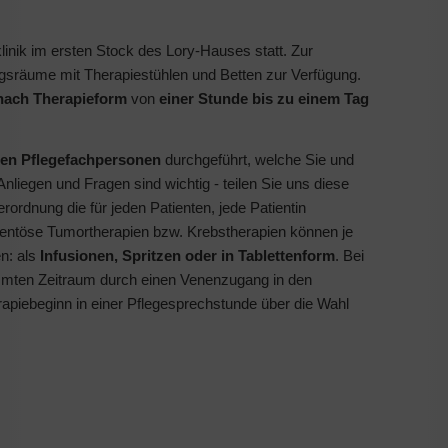
klinik im ersten Stock des Lory-Hauses statt. Zur
sräume mit Therapiestühlen und Betten zur Verfügung.
nach Therapieform
von
einer Stunde bis zu einem Tag
rten Pflegefachpersonen
durchgeführt, welche Sie und
nliegen und Fragen sind wichtig - teilen Sie uns diese
erordnung die für jeden Patienten, jede Patientin
ntöse Tumortherapien bzw. Krebstherapien können je
n: als
Infusionen, Spritzen oder in Tablettenform
. Bei
immten Zeitraum durch einen Venenzugang in den
rapiebeginn in einer Pflegesprechstunde über die Wahl