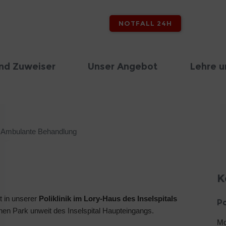
NOTFALL 24H
nd Zuweiser
Unser Angebot
Lehre u
Ambulante Behandlung
K
 in unserer
Poliklinik im Lory-Haus des Inselspitals
Po
nen Park unweit des Inselspital Haupteingangs.
Mo