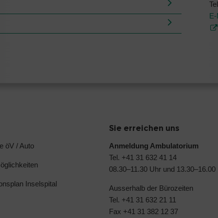
Te
E-
Sie erreichen uns
e öV / Auto
Anmeldung Ambulatorium
Tel. +41 31 632 41 14
glichkeiten
08.30–11.30 Uhr und 13.30–16.00
ionsplan Inselspital
Ausserhalb der Bürozeiten
Tel. +41 31 632 21 11
Fax +41 31 382 12 37