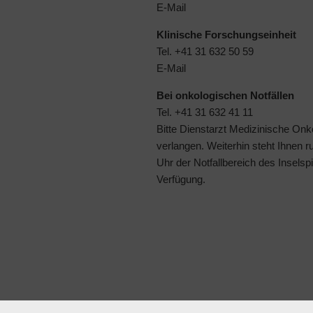
E-Mail
Klinische Forschungseinheit
Tel. +41 31 632 50 59
E-Mail
Bei onkologischen Notfällen
Tel. +41 31 632 41 11
Bitte Dienstarzt Medizinische Onk
verlangen. Weiterhin steht Ihnen 
Uhr der
Notfallbereich des Inselspi
Verfügung.