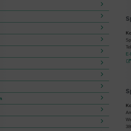
S
Ko
Sp
Te
E-
S
n
Ko
Am
We
38