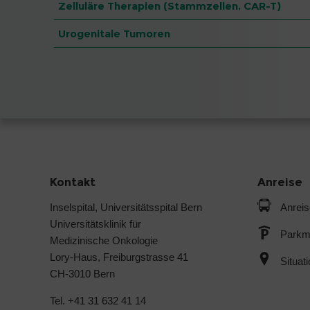
Zelluläre Therapien (Stammzellen, CAR-T)
Urogenitale Tumoren
Kontakt
Anreise
Inselspital, Universitätsspital Bern
Anreis
Universitätsklinik für
Parkmö
Medizinische Onkologie
Lory-Haus, Freiburgstrasse 41
Situat
CH-3010 Bern
Tel. +41 31 632 41 14