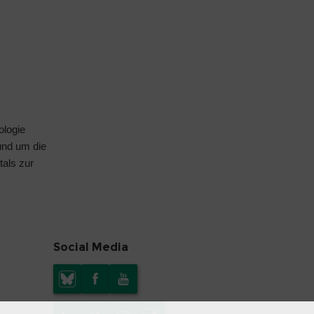
ologie
rund um die
tals
zur
Social Media