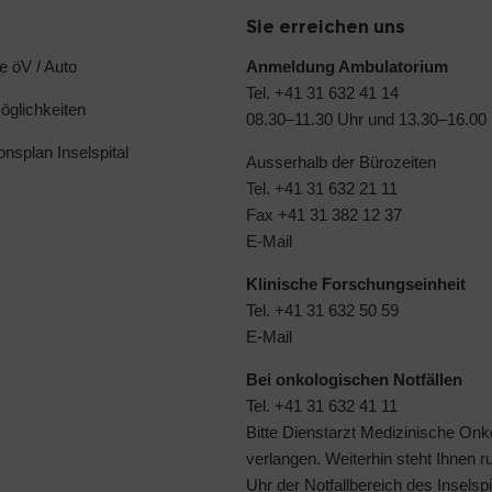
Sie erreichen uns
e öV / Auto
Anmeldung Ambulatorium
Tel. +41 31 632 41 14
glichkeiten
08.30–11.30 Uhr und 13.30–16.00
ionsplan Inselspital
Ausserhalb der Bürozeiten
Tel. +41 31 632 21 11
Fax +41 31 382 12 37
E-Mail
Klinische Forschungseinheit
Tel. +41 31 632 50 59
E-Mail
Bei onkologischen Notfällen
Tel. +41 31 632 41 11
Bitte Dienstarzt Medizinische Onk
verlangen. Weiterhin steht Ihnen 
Uhr der
Notfallbereich des Inselspi