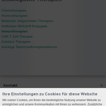
Chemotherapien
Hormontherapien
Molekular zielgerichtete Therapien
Antikörper-Wirkstoff-Konjugate
Immuntherapien
CAR-T-Zell-Therapie
Zelluläre Therapien
Autologe Stammzelltransplantationen
Kontakt
Ihre Einstellungen zu Cookies für diese Website
Anreise
Wir nutzen Cookies, um Ihnen die bestmögliche Nutzung unserer Website zu
ermöglichen und unsere Kommunikation mit Ihnen zu verbessern. Zusätzliche