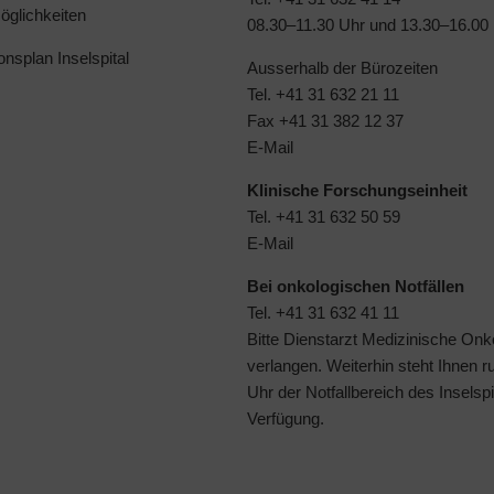
glichkeiten
08.30–11.30 Uhr und 13.30–16.00
ionsplan Inselspital
Ausserhalb der Bürozeiten
Tel. +41 31 632 21 11
Fax +41 31 382 12 37
E-Mail
Klinische Forschungseinheit
Tel. +41 31 632 50 59
E-Mail
Bei onkologischen Notfällen
Tel. +41 31 632 41 11
Bitte Dienstarzt Medizinische Onk
verlangen. Weiterhin steht Ihnen 
Uhr der
Notfallbereich des Inselspi
Verfügung.