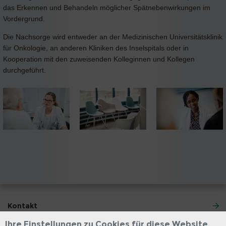
das Erkennen und Behandeln möglicher Spätnebenwirkungen im
Vordergrund.
Die Nachsorge wird entweder an der Medizinischen Universitätsklinik
für Onkologie, an anderen Kliniken des Inselspitals oder in
Kooperation mit den zuweisenden Kolleginnen und Kollegen
durchgeführt.
Kontakt
Ihre Einstellungen zu Cookies für diese Website