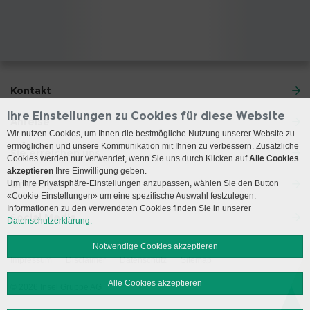
Kontakt
Ihre Einstellungen zu Cookies für diese Website
Anreise
Wir nutzen Cookies, um Ihnen die bestmögliche Nutzung unserer Website zu
ermöglichen und unsere Kommunikation mit Ihnen zu verbessern. Zusätzliche
Sie erreichen uns
Cookies werden nur verwendet, wenn Sie uns durch Klicken auf
Alle Cookies
akzeptieren
Ihre Einwilligung geben.
Onkologie
Um Ihre Privatsphäre-Einstellungen anzupassen, wählen Sie den Button
«Cookie Einstellungen» um eine spezifische Auswahl festzulegen.
Informationen zu den verwendeten Cookies finden Sie in unserer
Social Media
Datenschutzerklärung.
Notwendige Cookies akzeptieren
Impressum
Disclaimer
Datenschutz
Sitemap
Alle Cookies akzeptieren
© 2026 Insel Gruppe AG