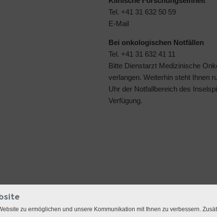
Klinische Forschungseinheit
Tel. +41 31 632 50 59
E-Mail
Bei onkologischen Notfällen
Tel. +41 31 632 41 11
Bitte Dienstarzt Medizinische Onk
verlangen. Weiterhin steht Ihnen 
Uhr der
Notfallbereich des Inselspi
Verfügung.
bsite
Website zu ermöglichen und unsere Kommunikation mit Ihnen zu verbessern. Zusä