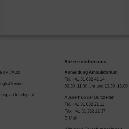
Sie erreichen uns
e öV / Auto
Anmeldung Ambulatorium
Tel. +41 31 632 41 14
glichkeiten
08.30–11.30 Uhr und 13.30–16.00
ionsplan Inselspital
Ausserhalb der Bürozeiten
Tel. +41 31 632 21 11
Fax +41 31 382 12 37
E-Mail