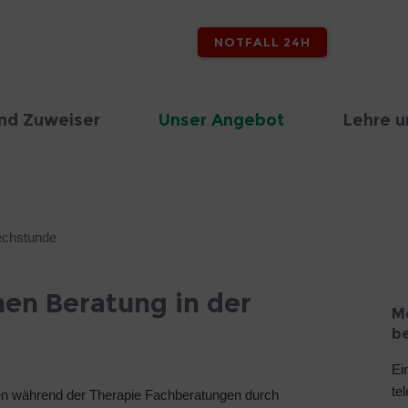
NOTFALL 24H
nd Zuweiser
Unser Angebot
Lehre u
echstunde
en Beratung in der
M
b
Ei
te
en während der Therapie Fachberatungen durch