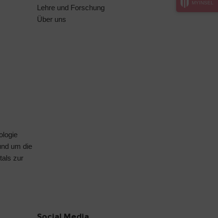
MYINSEL
Lehre und Forschung
Über uns
ologie
rund um die
tals
zur
Social Media