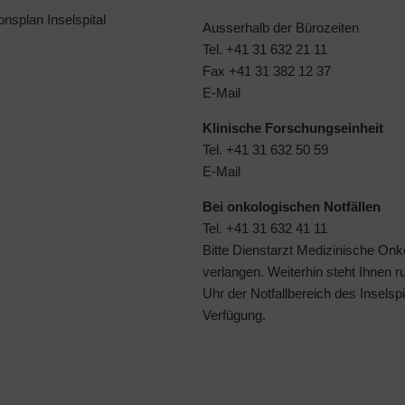
ionsplan Inselspital
Ausserhalb der Bürozeiten
Tel. +41 31 632 21 11
Fax +41 31 382 12 37
E-Mail
Klinische Forschungseinheit
Tel. +41 31 632 50 59
E-Mail
Bei onkologischen Notfällen
Tel. +41 31 632 41 11
Bitte Dienstarzt Medizinische Onk
verlangen. Weiterhin steht Ihnen 
Uhr der
Notfallbereich des Inselspi
Verfügung.