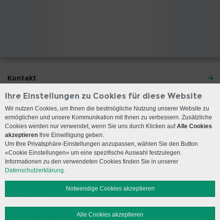
Kontakt
Ihre Einstellungen zu Cookies für diese Website
Anreise
Wir nutzen Cookies, um Ihnen die bestmögliche Nutzung unserer Website zu
ermöglichen und unsere Kommunikation mit Ihnen zu verbessern. Zusätzliche
Sie erreichen uns
Cookies werden nur verwendet, wenn Sie uns durch Klicken auf
Alle Cookies
akzeptieren
Ihre Einwilligung geben.
Onkologie
Um Ihre Privatsphäre-Einstellungen anzupassen, wählen Sie den Button
«Cookie Einstellungen» um eine spezifische Auswahl festzulegen.
Informationen zu den verwendeten Cookies finden Sie in unserer
Social Media
Datenschutzerklärung.
Notwendige Cookies akzeptieren
Impressum
Disclaimer
Datenschutz
Sitemap
Alle Cookies akzeptieren
© 2026 Insel Gruppe AG