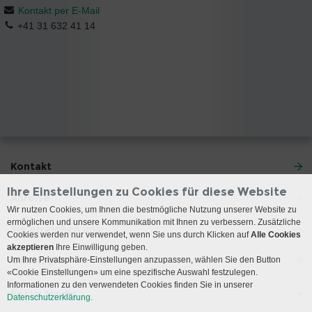
Kontakt per E-Mail
+41 31 632 41 14
Kontakt
Ihre Einstellungen zu Cookies für diese Website
Anreise
Wir nutzen Cookies, um Ihnen die bestmögliche Nutzung unserer Website zu
ermöglichen und unsere Kommunikation mit Ihnen zu verbessern. Zusätzliche
Sie erreichen uns
Cookies werden nur verwendet, wenn Sie uns durch Klicken auf
Alle Cookies
akzeptieren
Ihre Einwilligung geben.
Onkologie
Um Ihre Privatsphäre-Einstellungen anzupassen, wählen Sie den Button
«Cookie Einstellungen» um eine spezifische Auswahl festzulegen.
Informationen zu den verwendeten Cookies finden Sie in unserer
Social Media
Datenschutzerklärung.