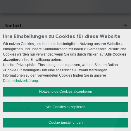
Kontakt
Ihre Einstellungen zu Cookies für diese Website
Anreise
Wir nutzen Cookies, um Ihnen die bestmögliche Nutzung unserer Website zu
ermöglichen und unsere Kommunikation mit Ihnen zu verbessern. Zusätzliche
Sie erreichen uns
Cookies werden nur verwendet, wenn Sie uns durch Klicken auf
Alle Cookies
akzeptieren
Ihre Einwilligung geben.
Onkologie
Um Ihre Privatsphäre-Einstellungen anzupassen, wählen Sie den Button
«Cookie Einstellungen» um eine spezifische Auswahl festzulegen.
Informationen zu den verwendeten Cookies finden Sie in unserer
Social Media
Datenschutzerklärung.
Notwendige Cookies akzeptieren
Impressum
Disclaimer
Datenschutz
Sitemap
Alle Cookies akzeptieren
© 2026 Insel Gruppe AG
Cookie Einstellungen