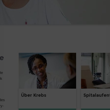
e
te
ik
Über Krebs
Spitalaufen
 des
ry-