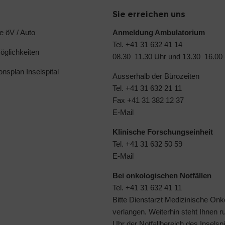
Sie erreichen uns
e öV / Auto
Anmeldung Ambulatorium
Tel. +41 31 632 41 14
glichkeiten
08.30–11.30 Uhr und 13.30–16.00
ionsplan Inselspital
Ausserhalb der Bürozeiten
Tel. +41 31 632 21 11
Fax +41 31 382 12 37
E-Mail
Klinische Forschungseinheit
Tel. +41 31 632 50 59
E-Mail
Bei onkologischen Notfällen
Tel. +41 31 632 41 11
Bitte Dienstarzt Medizinische Onk
verlangen. Weiterhin steht Ihnen 
Uhr der
Notfallbereich des Inselspi