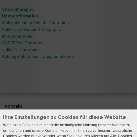
Chemotherapien
Hormontherapien
Molekular zielgerichtete Therapien
Antikörper-Wirkstoff-Konjugate
Immuntherapien
CAR-T-Zell-Therapie
Zelluläre Therapien
Autologe Stammzelltransplantationen
Kontakt
Ihre Einstellungen zu Cookies für diese Website
Anreise
Wir nutzen Cookies, um Ihnen die bestmögliche Nutzung unserer Website zu
ermöglichen und unsere Kommunikation mit Ihnen zu verbessern. Zusätzliche
Sie erreichen uns
Cookies werden nur verwendet, wenn Sie uns durch Klicken auf
Alle Cookies