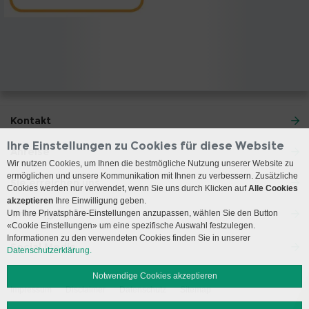
Kontakt
Ihre Einstellungen zu Cookies für diese Website
Anreise
Wir nutzen Cookies, um Ihnen die bestmögliche Nutzung unserer Website zu
ermöglichen und unsere Kommunikation mit Ihnen zu verbessern. Zusätzliche
Sie erreichen uns
Cookies werden nur verwendet, wenn Sie uns durch Klicken auf
Alle Cookies
akzeptieren
Ihre Einwilligung geben.
Onkologie
Um Ihre Privatsphäre-Einstellungen anzupassen, wählen Sie den Button
«Cookie Einstellungen» um eine spezifische Auswahl festzulegen.
Informationen zu den verwendeten Cookies finden Sie in unserer
Social Media
Datenschutzerklärung.
Notwendige Cookies akzeptieren
Impressum
Disclaimer
Datenschutz
Sitemap