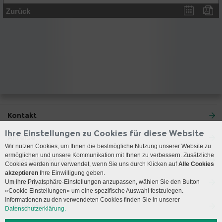
Zurück
Kontakt
Ihre Einstellungen zu Cookies für diese Website
Anreise
Wir nutzen Cookies, um Ihnen die bestmögliche Nutzung unserer Website zu
ermöglichen und unsere Kommunikation mit Ihnen zu verbessern. Zusätzliche
Sie erreichen uns
Cookies werden nur verwendet, wenn Sie uns durch Klicken auf
Alle Cookies
akzeptieren
Ihre Einwilligung geben.
Onkologie
Um Ihre Privatsphäre-Einstellungen anzupassen, wählen Sie den Button
«Cookie Einstellungen» um eine spezifische Auswahl festzulegen.
Informationen zu den verwendeten Cookies finden Sie in unserer
Social Media
Datenschutzerklärung.