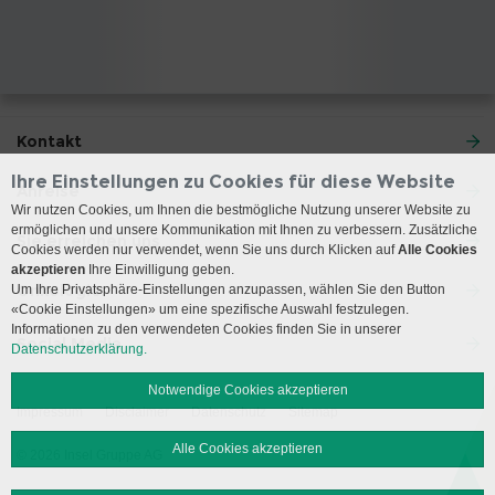
Kontakt
Ihre Einstellungen zu Cookies für diese Website
Anreise
Wir nutzen Cookies, um Ihnen die bestmögliche Nutzung unserer Website zu
ermöglichen und unsere Kommunikation mit Ihnen zu verbessern. Zusätzliche
Sie erreichen uns
Cookies werden nur verwendet, wenn Sie uns durch Klicken auf
Alle Cookies
akzeptieren
Ihre Einwilligung geben.
Onkologie
Um Ihre Privatsphäre-Einstellungen anzupassen, wählen Sie den Button
«Cookie Einstellungen» um eine spezifische Auswahl festzulegen.
Informationen zu den verwendeten Cookies finden Sie in unserer
Social Media
Datenschutzerklärung.
Notwendige Cookies akzeptieren
Impressum
Disclaimer
Datenschutz
Sitemap
Alle Cookies akzeptieren
© 2026 Insel Gruppe AG