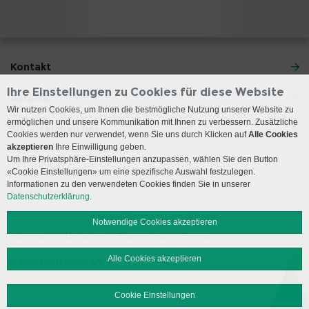
Kontakt
Ihre Einstellungen zu Cookies für diese Website
Anreise
Wir nutzen Cookies, um Ihnen die bestmögliche Nutzung unserer Website zu
ermöglichen und unsere Kommunikation mit Ihnen zu verbessern. Zusätzliche
Sie erreichen uns
Cookies werden nur verwendet, wenn Sie uns durch Klicken auf
Alle Cookies
akzeptieren
Ihre Einwilligung geben.
Onkologie
Um Ihre Privatsphäre-Einstellungen anzupassen, wählen Sie den Button
«Cookie Einstellungen» um eine spezifische Auswahl festzulegen.
Informationen zu den verwendeten Cookies finden Sie in unserer
Social Media
Datenschutzerklärung.
Notwendige Cookies akzeptieren
Impressum
Disclaimer
Datenschutz
Sitemap
Alle Cookies akzeptieren
© 2026 Insel Gruppe AG
Cookie Einstellungen