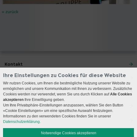
« zurück
Kontakt
Ihre Einstellungen zu Cookies für diese Website
Anreise
Wir nutzen Cookies, um Ihnen die bestmögliche Nutzung unserer Website zu
ermöglichen und unsere Kommunikation mit Ihnen zu verbessern. Zusätzliche
Sie erreichen uns
Cookies werden nur verwendet, wenn Sie uns durch Klicken auf
Alle Cookies
akzeptieren
Ihre Einwilligung geben.
Onkologie
Um Ihre Privatsphäre-Einstellungen anzupassen, wählen Sie den Button
«Cookie Einstellungen» um eine spezifische Auswahl festzulegen.
Informationen zu den verwendeten Cookies finden Sie in unserer
Social Media
Datenschutzerklärung.
Notwendige Cookies akzeptieren