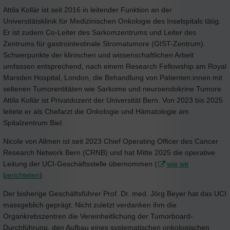
Attila Kollár ist seit 2016 in leitender Funktion an der
Universitätsklinik für Medizinischen Onkologie des Inselspitals tätig.
Er ist zudem Co-Leiter des Sarkomzentrums und Leiter des
Zentrums für gastrointestinale Stromatumore (GIST-Zentrum).
Schwerpunkte der klinischen und wissenschaftlichen Arbeit
umfassen entsprechend, nach einem Research Fellowship am Royal
Marsden Hospital, London, die Behandlung von Patienten:innen mit
seltenen Tumorentitäten wie Sarkome und neuroendokrine Tumore.
Attila Kollár ist Privatdozent der Universität Bern. Von 2023 bis 2025
leitete er als Chefarzt die Onkologie und Hämatologie am
Spitalzentrum Biel.
Nicole von Allmen ist seit 2023 Chief Operating Officer des Cancer
Research Network Bern (CRNB) und hat Mitte 2025 die operative
Leitung der UCI-Geschäftsstelle übernommen (
wie wir
berichteten
).
Der bisherige Geschäftsführer Prof. Dr. med. Jörg Beyer hat das UCI
massgeblich geprägt. Nicht zuletzt verdanken ihm die
Organkrebszentren die Vereinheitlichung der Tumorboard-
Durchführung, den Aufbau eines systematischen onkologischen