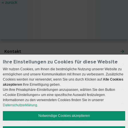
« zurück
Kontakt
Ihre Einstellungen zu Cookies für diese Website
Anreise
Wir nutzen Cookies, um Ihnen die bestmögliche Nutzung unserer Website zu
ermöglichen und unsere Kommunikation mit Ihnen zu verbessern. Zusätzliche
Sie erreichen uns
Cookies werden nur verwendet, wenn Sie uns durch Klicken auf
Alle Cookies
akzeptieren
Ihre Einwilligung geben.
Onkologie
Um Ihre Privatsphäre-Einstellungen anzupassen, wählen Sie den Button
«Cookie Einstellungen» um eine spezifische Auswahl festzulegen.
Informationen zu den verwendeten Cookies finden Sie in unserer
Social Media
Datenschutzerklärung.
Notwendige Cookies akzeptieren
Impressum
Disclaimer
Datenschutz
Sitemap