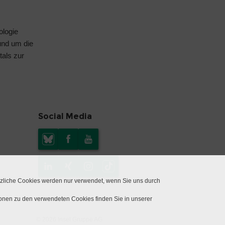
ologie
rund um die
tals
zur
Social Media
tzliche Cookies werden nur verwendet, wenn Sie uns durch
ionen zu den verwendeten Cookies finden Sie in unserer
© 2026 Insel Gruppe AG