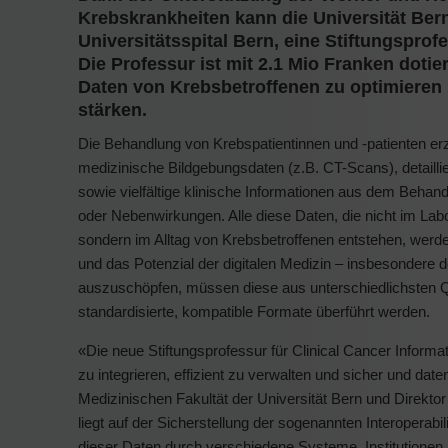
Krebskrankheiten kann die Universität Ber
Universitätsspital Bern, eine Stiftungsprofe
Die Professur ist mit 2.1 Mio Franken dotier
Daten von Krebsbetroffenen zu optimieren 
stärken.
Die Behandlung von Krebspatientinnen und -patienten e
medizinische Bildgebungsdaten (z.B. CT-Scans), detaill
sowie vielfältige klinische Informationen aus dem Beha
oder Nebenwirkungen. Alle diese Daten, die nicht im Lab
sondern im Alltag von Krebsbetroffenen entstehen, werd
und das Potenzial der digitalen Medizin – insbesondere d
auszuschöpfen, müssen diese aus unterschiedlichsten 
standardisierte, kompatible Formate überführt werden.
«Die neue Stiftungsprofessur für Clinical Cancer Inform
zu integrieren, effizient zu verwalten und sicher und da
Medizinischen Fakultät der Universität Bern und Direkt
liegt auf der Sicherstellung der sogenannten Interoperab
dieser Daten durch verschiedene Systeme, Institutionen