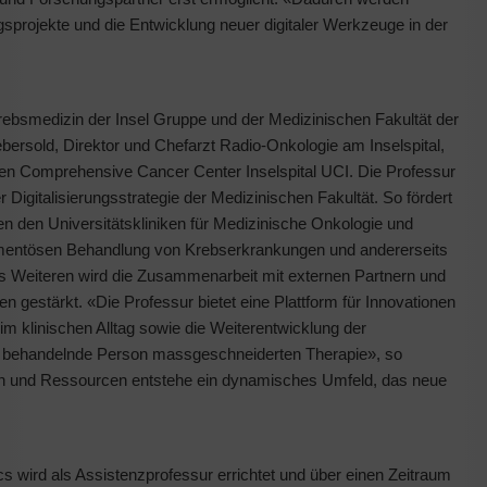
sprojekte und die Entwicklung neuer digitaler Werkzeuge in der
Krebsmedizin der Insel Gruppe und der Medizinischen Fakultät der
Aebersold, Direktor und Chefarzt Radio-Onkologie am Inselspital,
ären Comprehensive Cancer Center Inselspital UCI. Die Professur
er Digitalisierungsstrategie der Medizinischen Fakultät. So fördert
n den Universitätskliniken für Medizinische Onkologie und
kamentösen Behandlung von Krebserkrankungen und andererseits
s Weiteren wird die Zusammenarbeit mit externen Partnern und
n gestärkt. «Die Professur bietet eine Plattform für Innovationen
im klinischen Alltag sowie die Weiterentwicklung der
zu behandelnde Person massgeschneiderten Therapie», so
n und Ressourcen entstehe ein dynamisches Umfeld, das neue
cs wird als Assistenzprofessur errichtet und über einen Zeitraum