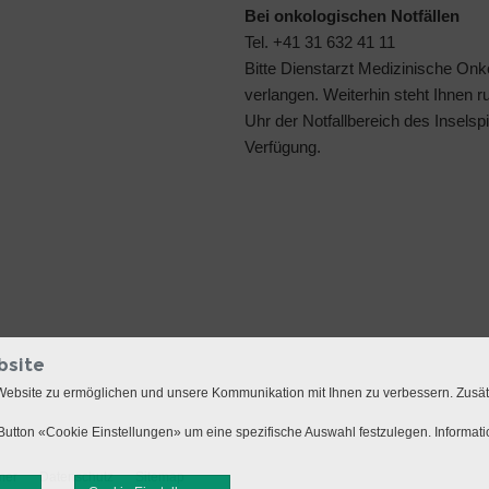
Bei onkologischen Notfällen
Tel. +41 31 632 41 11
Bitte Dienstarzt Medizinische Onk
verlangen. Weiterhin steht Ihnen 
Uhr der
Notfallbereich des Inselspi
Verfügung.
bsite
Website zu ermöglichen und unsere Kommunikation mit Ihnen zu verbessern. Zusä
utton «Cookie Einstellungen» um eine spezifische Auswahl festzulegen. Informat
mer
Datenschutz
Sitemap