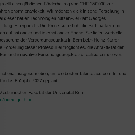
 stellt einen jährlichen Förderbeitrag von CHF 350'000 zur
 Jahren enorm entwickelt. Wir möchten die klinische Forschung in
ial dieser neuen Technologien nutzen», erklärt Georges
iftung. Er ergänzt: «Die Professur erhöht die Sichtbarkeit und
h auf nationaler und internationaler Ebene. Sie liefert wertvolle
rbesserung der Versorgungsqualität in Bern bei.» Heinz Karrer,
Förderung dieser Professur ermöglicht es, die Attraktivität der
rken und innovative Forschungsprojekte zu realisieren, die weit
ernational ausgeschrieben, um die besten Talente aus dem In- und
ür das Frühjahr 2027 geplant.
Medizinischen Fakultät der Universität Bern:
in/index_ger.html