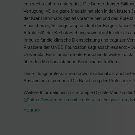
von sechs Jahren unterstützt. Die Berger-Janser-Stiftung
Verfügung. «Die digitale Medizin hat sich in den letzten
der Krebsinformatik gezielt vorantreiben und das Potenz
Bindschedler, Stiftungsratspräsident der Berger-Janser St
Attraktivität der Krebsforschung sowohl auf lokaler als auc
Impulse für die klinische Dienstleistung und trägt zur Ve
Präsident der UniBE Foundation sagt abschliessend: «Die 
Universität Bern für exzellente Forschende weiter zu stä
über den Medizinalstandort Bern hinausstrahlen.»
Die Stiftungsprofessur wird sowohl national als auch int
Ausland anzusprechen. Die Besetzung der Professur ist f
Weitere Informationen zur Strategie Digitale Medizin der 
https://www.medizin.unibe.ch/strategie/digitale_mediz
« zurück