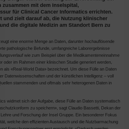
n zusammen mit dem Inselspital,
ssur für Clinical Cancer Informatics errichten.
t und zielt darauf ab, die Nutzung klinischer
und die digitale Medizin am Standort Bern zu
rzeugt eine enorme Menge an Daten, darunter hochauflösende
ierte pathologische Befunde, umfangreiche Laborergebnisse
ndlungsverlauf wie zum Beispiel über die Medikamenteneinnahme
or oder im Rahmen einer klinischen Studie generiert werden,
en als «Real-World Data» bezeichnet. Um diese Fülle an Daten
er Datenwissenschaften und der künstlichen Intelligenz – voll
Quellen stammenden und oftmals sehr heterogenen Daten in
atics widmet sich der Aufgabe, diese Fülle an Daten systematisch
tenschutzkonform zu speichern», sagt Claudio Bassetti, Dekan der
or Lehre und Forschung der Insel Gruppe. Ein besonderer Fokus
ilität, welche den effizienten Austausch und die Nutzbarmachung
 und Forschungspartner erst ermöglicht. «Dadurch werden