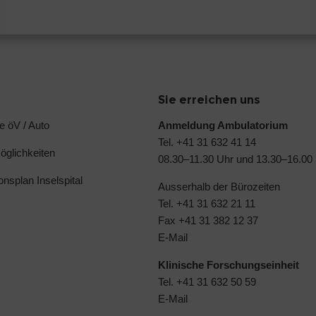
Sie erreichen uns
e öV / Auto
Anmeldung Ambulatorium
Tel. +41 31 632 41 14
glichkeiten
08.30–11.30 Uhr und 13.30–16.00
ionsplan Inselspital
Ausserhalb der Bürozeiten
Tel. +41 31 632 21 11
Fax +41 31 382 12 37
E-Mail
Klinische Forschungseinheit
Tel. +41 31 632 50 59
E-Mail