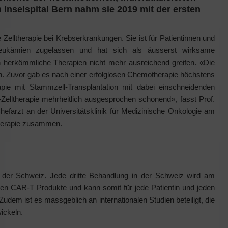
nselspital Bern nahm sie 2019 mit der ersten
te Zelltherapie bei Krebserkrankungen. Sie ist für Patientinnen und
ukämien zugelassen und hat sich als äusserst wirksame
n herkömmliche Therapien nicht mehr ausreichend greifen. «Die
h. Zuvor gab es nach einer erfolglosen Chemotherapie höchstens
pie mit Stammzell-Transplantation mit dabei einschneidenden
Zelltherapie mehrheitlich ausgesprochen schonend», fasst Prof.
Chefarzt an der Universitätsklinik für Medizinische Onkologie am
 Therapie zusammen.
 der Schweiz. Jede dritte Behandlung in der Schweiz wird am
enen CAR-T Produkte und kann somit für jede Patientin und jeden
dem ist es massgeblich an internationalen Studien beteiligt, die
wickeln.