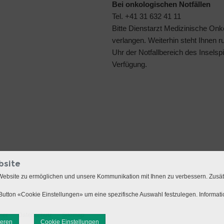
Bei onkologischen Notfällen
Tel. +41 31 632 41 11
Bitte Dienstarzt Medizinische Onk
verlangen. Weiterhin steht Ihnen 
Uhr der
Notfallbereich des Inselspi
Verfügung.
bsite
Website zu ermöglichen und unsere Kommunikation mit Ihnen zu verbessern. Zusä
utton «Cookie Einstellungen» um eine spezifische Auswahl festzulegen. Informat
mer
Datenschutz
Sitemap
ieren
Cookie Einstellungen