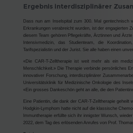
Ergebnis interdisziplinärer Zus
Dass nun am Inselspital zum 300. Mal gentechnisch 
Erkrankungen verabreicht wurden, ist der engagierten 
diesem Team gehören Pflegekräfte, Ärztinnen und Ärzte
Intensivmedizin, das Studienteam, die Koordinatio
Tarifspezialistin und der Jurist. Sie alle haben einen unve
«Die CAR-T-Zelltherapie ist weit mehr als ein medizi
Menschlichkeit.» Die Therapie verbinde persönliches 
innovativer Forschung, interdisziplinärer Zusammenarb
Universitätsklinik für Medizinische Onkologie des In
«Ein grosses Dankeschön geht an alle, die den Patientin
Eine Patientin, die dank der CAR-T-Zelltherapie geheil
Hodgkin-Lymphom hatte nicht auf die klassische Chemo
Immuntherapie erfüllte sich ihr innigster Wunsch, wied
2022, dem Tag des erlösenden Anrufes von Prof. Thoma