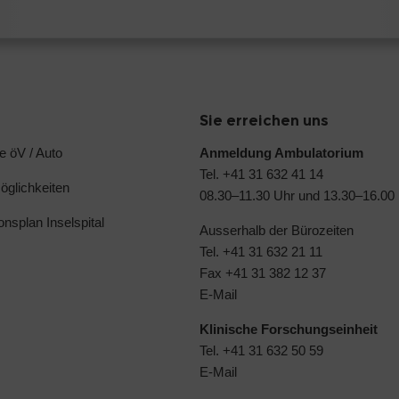
Sie erreichen uns
e öV / Auto
Anmeldung Ambulatorium
Tel. +41 31 632 41 14
glichkeiten
08.30–11.30 Uhr und 13.30–16.00
ionsplan Inselspital
Ausserhalb der Bürozeiten
Tel. +41 31 632 21 11
Fax +41 31 382 12 37
E-Mail
Klinische Forschungseinheit
Tel. +41 31 632 50 59
E-Mail