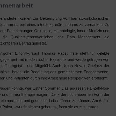
ammenarbeit
veränderte T-Zellen zur Bekämpfung von hämato-onkologischen
Zusammenarbeit eines interdisziplinären Teams zu verdanken. Zu
 der Fachrichtungen Onkologie, Hämatologie, Innere Medizin und
n, die Qualitätsverantwortlichen, das Data Management, die
rzichtbaren Beitrag geleistet.
nischer Eingriff», sagt Thomas Pabst, «sie steht für gelebte
Engagement mit medizinischer Exzellenz und werde getragen von
eit, Teamgeist – und Mitgefühl. Auch Urban Novak, Chefarzt der
selspitals, betont die Bedeutung des gemeinsamen Engagements:
nen und Patienten durch ihre Arbeit neue Perspektiven eröffnen».
t werden konnte, war Esther Sommer. Das aggressive B-Zell-Non-
- und Immuntherapie reagiert. Dank der hochmodernen Form der
er ein normales und gesundes Leben führen zu können. Am 6. Juli
s Pabst, «wurde sie neu geboren», fasst sie es zusammen.